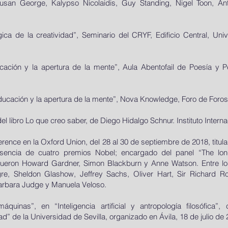
 Susan George, Kalypso Nicolaidis, Guy Standing, Nigel Toon, A
ica de la creatividad”, Seminario del CRYF, Edificio Central, Uni
ación y la apertura de la mente”, Aula Abentofail de Poesía y 
ducación y la apertura de la mente”, Nova Knowledge, Foro de Foros
l libro Lo que creo saber, de Diego Hidalgo Schnur. Instituto Interna
rence en la Oxford Union, del 28 al 30 de septiembre de 2018, titula
esencia de cuatro premios Nobel; encargado del panel “The long
fueron Howard Gardner, Simon Blackburn y Anne Watson. Entre los
re, Sheldon Glashow, Jeffrey Sachs, Oliver Hart, Sir Richard R
Barbara Judge y Manuela Veloso.
quinas”, en “Inteligencia artificial y antropología filosófica”,
d” de la Universidad de Sevilla, organizado en Ávila, 18 de julio de 