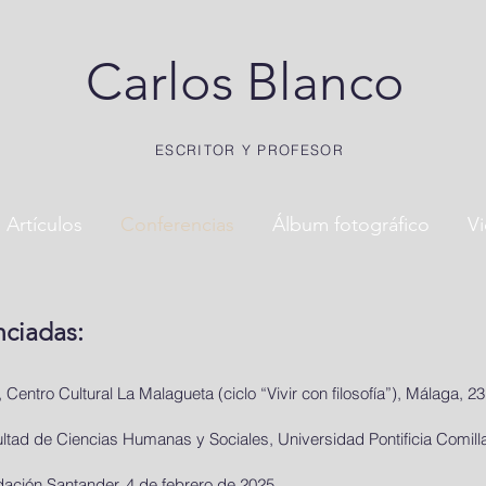
Carlos Blanco
ESCRITOR Y PROFESOR
Artículos
Conferencias
Álbum fotográfico
V
ciadas:
 Centro Cultural La Malagueta (ciclo “Vivir con filosofía”), Málaga, 2
tad de Ciencias Humanas y Sociales, Universidad Pontificia Comillas
ación Santander, 4 de febrero de 2025.