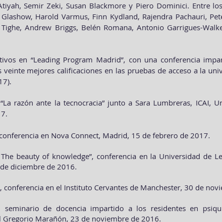
tiyah, Semir Zeki, Susan Blackmore y Piero Dominici. Entre los
Glashow, Harold Varmus, Finn Kydland, Rajendra Pachauri, Peter
ul Tighe, Andrew Briggs, Belén Romana, Antonio Garrigues-Walke
tivos en “Leading Program Madrid”, con una conferencia impa
veinte mejores calificaciones en las pruebas de acceso a la univ
17).
a razón ante la tecnocracia” junto a Sara Lumbreras, ICAI, Uni
17.
, conferencia en Nova Connect, Madrid, 15 de febrero de 2017.
 The beauty of knowledge”, conferencia en la Universidad de Le
1 de diciembre de 2016.
, conferencia en el Instituto Cervantes de Manchester, 30 de no
 seminario de docencia impartido a los residentes en psiqui
al Gregorio Marañón, 23 de noviembre de 2016.