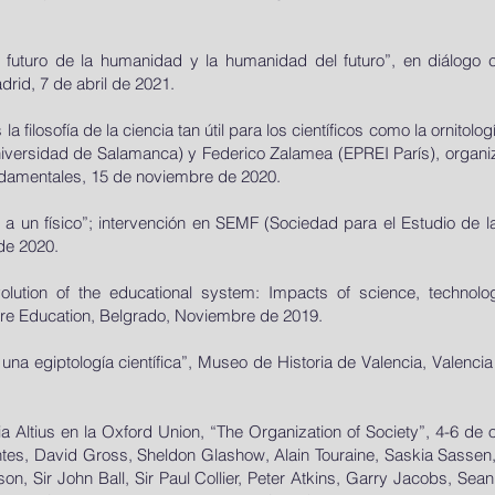
l futuro de la humanidad y la humanidad del futuro”, en diálogo c
rid, 7 de abril de 2021.
la filosofía de la ciencia tan útil para los científicos como la ornitolo
niversidad de Salamanca) y Federico Zalamea (EPREI París), organi
ndamentales, 15 de noviembre de 2020.
a un físico”; intervención en SEMF (Sociedad para el Estudio de l
 de 2020.
olution of the educational system: Impacts of science, technolog
ure Education, Belgrado, Noviembre de 2019.
a una egiptología científica”, Museo de Historia de Valencia, Valenc
a Altius en la Oxford Union, “The Organization of Society”, 4-6 de
antes, David Gross, Sheldon Glashow, Alain Touraine, Saskia Sassen,
n, Sir John Ball, Sir Paul Collier, Peter Atkins, Garry Jacobs, Sean