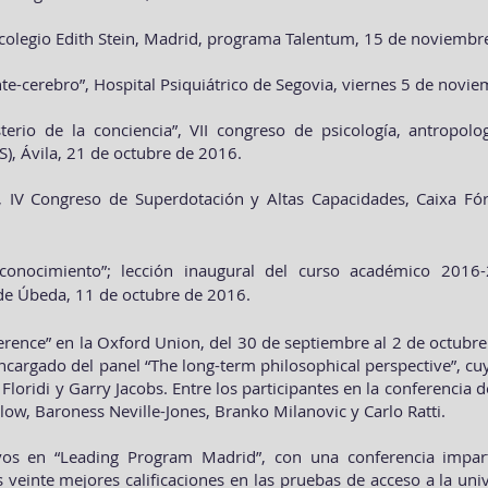
, colegio Edith Stein, Madrid, programa Talentum, 15 de noviembr
te-cerebro”, Hospital Psiquiátrico de Segovia, viernes 5 de novi
terio de la conciencia”, VII congreso de psicología, antropolog
S), Ávila, 21 de octubre de 2016.
”, IV Congreso de Superdotación y Altas Capacidades, Caixa F
 conocimiento”; lección inaugural del curso académico 2016
 de Úbeda, 11 de octubre de 2016.
ference” en la Oxford Union, del 30 de septiembre al 2 de octubr
 encargado del panel “The long-term philosophical perspective”, c
loridi y Garry Jacobs. Entre los participantes en la conferencia 
low, Baroness Neville-Jones, Branko Milanovic y Carlo Ratti.
vos en “Leading Program Madrid”, con una conferencia impar
veinte mejores calificaciones en las pruebas de acceso a la univ