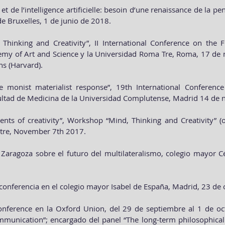
 de l’intelligence artificielle: besoin d’une renaissance de la p
de Bruxelles, 1 de junio de 2018.
 Thinking and Creativity”, II International Conference on the 
emy of Art and Science y la Universidad Roma Tre, Roma, 17 de
ns (Harvard).
 monist materialist response”, 19th International Conferenc
ultad de Medicina de la Universidad Complutense, Madrid 14 de
nts of creativity”, Workshop “Mind, Thinking and Creativity” (o
ntre, November 7th 2017.
aragoza sobre el futuro del multilateralismo, colegio mayor Cé
 conferencia en el colegio mayor Isabel de España, Madrid, 23 de
Conference en la Oxford Union, del 29 de septiembre al 1 de o
mmunication”; encargado del panel “The long-term philosophical